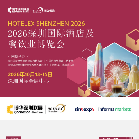
跳
转
到
主
要
内
容