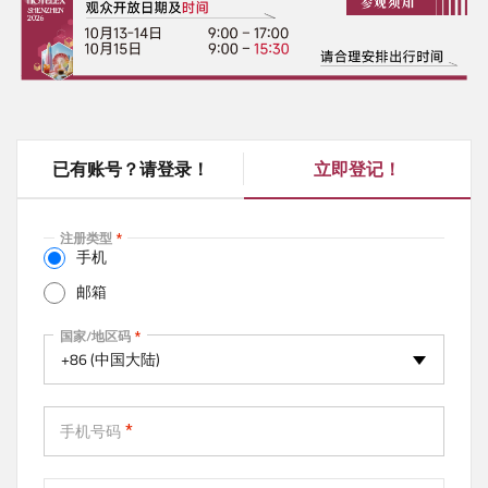
已有账号？请登录！
立即登记！
(
a
c
注册类型
t
手机
i
邮箱
v
e
手机
国家/地区码
t
+86 (中国大陆)
a
b
)
手机号码