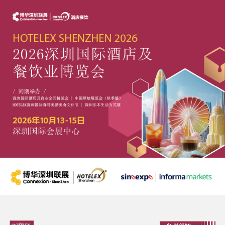
跳
转
到
主
要
内
容