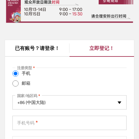
已有账号？请登录！
立即登记！
(
a
c
注册类型
t
手机
i
邮箱
v
e
手机
国家/地区码
t
+86 (中国大陆)
a
b
)
手机号码